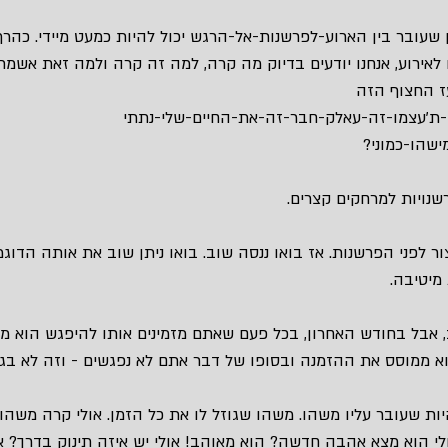
עובר בין הארוע-לפרשנות-אל-הרגש יכול להיות כמעט מיידי. כהרף ע
 לאירוע, אנחנו יודעים בדיוק מה קרה, למה זה קרה ולמה זאת אשמת
ז החצוף הזה 
ת’עצמו-זה-עאלק-חבר-זה-את-החיים-שלי-נתתי 
ישהו-כמוני?
שנויות למרחקים קצרים.
ר לפני הפרשנות. אז בואו ננסה שוב. בואו ניתן שוב את אותה הדוג
מיטיבה.
, אבל בחודש האחרון, בכל פעם שאתם מזמינים אותו להיפגש הוא מ
א ממוסס את ההזמנה ובסופו של דבר אתם לא נפגשים - וזה לא בגל
יות שעובר עליו משהו. משהו שגוזל לו את כל הזמן. אולי קרה משהו ר
ולי הוא מצא אהבה חדשה? הוא מאוהב! אולי יש איזה תינוק בדרך? א