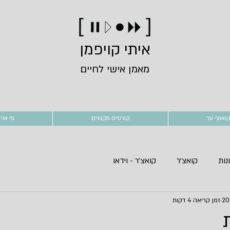
איתי קויפמן
מאמן אישי לחיים
קואוצ'-ער
קורסים מקוונים
מי אני
נות
קואצ'ר
קואצ'ר - וידאו
זמן קריאה 4 דקות