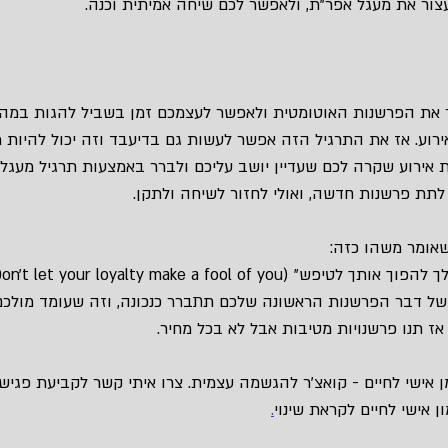
ור את מעגל אפר”ת, ולאפשר לכם שיחה אמיתית וכנה.
 את הפרשנות האוטומטית ולאפשר לעצמכם זמן בשביל להגות במה
ירוע. אז את התרגיל הזה אפשר לעשות גם בדיעבד וזה יכול להיות 
ת אירוע שקרה לכם שעדיין יושב עליכם ולברר באמצעות תרגיל מעגל
לתת פרשנות חדשה, ואולי לחזור לשיחה ולתקן.
אומר משהו כזה: 
” (Don't let your loyalty make a fool of you)
 של דבר הפרשנות הראשונה שלכם תתברר כנכונה, וזה שעומד מולכ
אז תנו פרשנויות מטיבות אבל לא בכל מחיר.
מן אישי לחיים - קואצ’ר להגשמה עצמית. צרו איתי קשר לקביעת פגישת
ן אישי לחיים לקראת שינוי
.