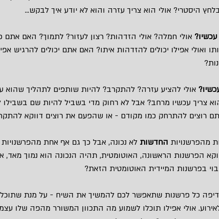
בלחץ היסטרי? אולי הוא צריך עזרה והוא לא יודע איך לבקש…
עכשיו?
 אולי חמלה? אולי הזדהות? רצון לעזור? לתמוך? האם אתם כו
תו ואולי אפילו יכולים להזדהות איתו? האם אתם יכולים להרגיש אפ
ות? 
כשיו?
 אולי להציע עזרה? להתקרב? להיות שותפים לתהליך שהוא עו
וא צריך עכשיו מרחב? אבל לא רחוק מדי בשביל להיות שם בשבילו ל
תם רוצים להתרחק כמו מקודם - או שהפעם את רוצים דווקא להתקר
ת מהפרשנויות 
החדשות
 לא נכונה, אבל כך גם אף אחת מהפרשנויות 
קא הפרשנות הראשונה, האוטומטית, תהיה הנכונה הוא נמוך מאד, א
וי בפרשנות המיידית האוטומטית הזאת?
עדיפה כל פרשנות שתאפשר לכם להמשיך את השיח - על מנת שתוכלו
ירוע. אולי אפילו תוכלו לשמוע מה התכוון המשורר מהפה שלו עצמ