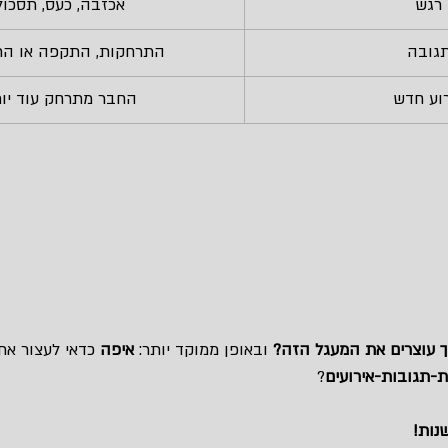
רגש
אכזבה, כעס, תסכול
גובה
התרחקות, התקפה או התג
וע חדש
החבר מתרחק עוד יו
יך עוצרים את המעגל הזה?
 ובאופן ממוקד יותר: 
איפה
 כדאי לעצור א
ת-תגובות-אירועים
?
נות!