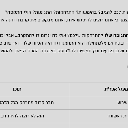
ות לכם 
להגיב
? בהימנעות? התרחקות? התגוננות? אולי התקפה?
מן, כי אתם רוצים להיפגש איתו, ואתם מבקשים את קרבתו והנה א
תגובה שלו
 להתרחקות שלכם? אולי זה יגרום לו להתקרב… אבל יכו
 - ובטח אם מלכתחילה הוא התחמק וזה היה הכיוון שלו - ואז שוב פ
ים ושוב פגועים ורק תמשיכו להתבוסס באכזבה המרה הזאת ולהמשי
עגל אפר"ת
תוכן
אירוע
חבר קרוב מתרחק מכל הזמנ
ת ראשונה
הוא לא רוצה להיות חבר