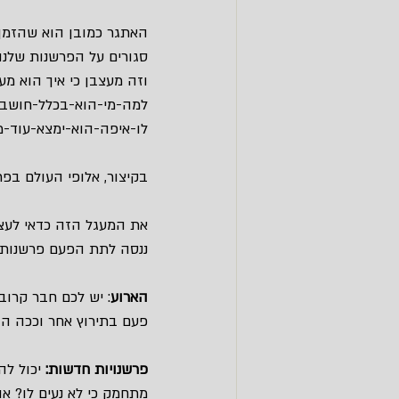
האתגר כמובן הוא שהזמן ש
סגורים על הפרשנות שלנו
וזה מעצבן כי איך הוא מע
למה-מי-הוא-בכלל-חושב-
לו-איפה-הוא-ימצא-עוד-מ
בקיצור, אלופי העולם בפר
את המעגל הזה כדאי לעצו
ננסה לתת הפעם פרשנות 
הארוע
: יש לכם חבר קרוב
פעם בתירוץ אחר וככה הו
פרשנויות חדשות:
 יכול לה
מתחמק כי לא נעים לו? א