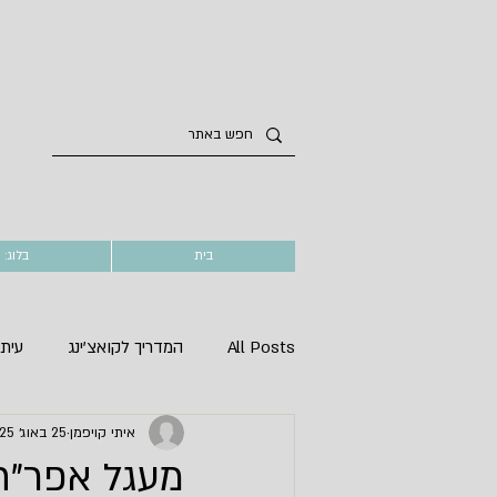
בית
בלוג: 
All Posts
המדריך לקואצ'ינג
עיתו
איתי קויפמן
25 באוג׳ 2025
מעגל אפר"ת