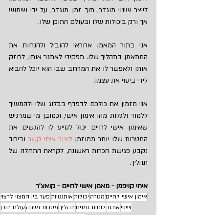
לייצר שינוי מוגדר, תוך זמן מוגדר, על ידי שימוש 
אך ורק ביכולות שלו ובעולם התוכן שלו.
אני בתור המאמן אחראי להוביל ולהנחות את 
המתאמן בתהליך שלו. תפקידי לאתגר אותו, לחזק 
אותו ולאפשר לו את המרחב שבו הוא יוכל להביא 
לידי ביטוי את עצמו.
אני מזמין את כולכם לדפדף בבלוג שלי ולהמשיך 
ללמוד ולגלות מהו אימון אישי, וכמובן מי שמרגיש 
שאימון אישי לחיים יכול לסייע לו להגשים את 
המטרות שלו יותר ממוזמן 
ליצור איתי קשר
 וביחד 
נקבע פגישת הכרות ראשונה, לקראת התחלה של 
תהליך.
איתי קויפמן - מאמן אישי לחיים - קואצ'ר
אימון אישי לחיים
מטרה
יכולות
אותנטיות
פער בין המצוי לרצוי
שינוי
אתגר
לוחות זמנים
תהליך
מטרות משנה
עולם תוכן
תוצאות ממשיות
פרודוקטיבי
מתאמן