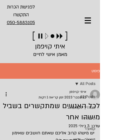
לפגישת הכרות
התקשרו
050-5883105
איתי קויפמן
מאמן אישי לחיים
פוסט
All Posts
איתי קויפמן
All Posts
22 בפבר׳ 2023
זמן קריאה 1 דקות
לכל האנשים שמתקשרים בשביל
המדריך לקואצ'ינג
מישהו אחר
עיתונות
עודכן:
3 ביולי 2025
קואצ'ר
יש מישהו קרוב אליכם שאתם חושבים שאימון 
קואצ'ר - וידאו