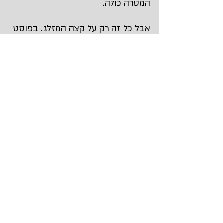
המטרה כולה.
אבל כל זה רק על קצה המזלג. בפוסט 
הבא אסביר איך בונים תכנית פעולה 
למטרה האימונית. שם מנסחים באופן 
חכם מאד (SMART) משימות ויעדים 
ועושים עבודה קפדנית מאד עם 
העיקרון החכם הזה.
אחרית דבר
החל מהשלב הזה האימון הופך למעשי 
יותר ויותר. שלב ה-Being נגמר ואת 
מקומו תופס שלב ה-Doing.
אבל כמו שבשלב הראשון של האימון 
היה מקום לשינוי בפועל על ידי כך 