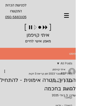
לפגישת הכרות
התקשרו
050-5883105
איתי קויפמן
מאמן אישי לחיים
פוסט
All Posts
איתי קויפמן
All Posts
22 בפבר׳ 2023
זמן קריאה 3 דקות
המדריך: מטרה אימונית - להתחיל
המדריך לקואצ'ינג
לחיות בחכמה
עיתונות
עודכן:
3 ביולי 2025
קואצ'ר
קואצ'ר - וידאו